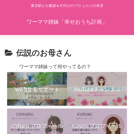
東京駅ビル建築＆片付けのプロ ふたりの本音
ワーママ姉妹「幸せおうち計画」
伝説のお母さん
ワーママ姉妹って何やってるの？
WEB集客サポート
YouTubeチャンネル
chiharu プロフィール
kurumi プロフィール